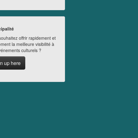
ipalité
ouhaitez offrir rapidement et
ment la meilleure visibilité à
vénements culturels ?
n up here