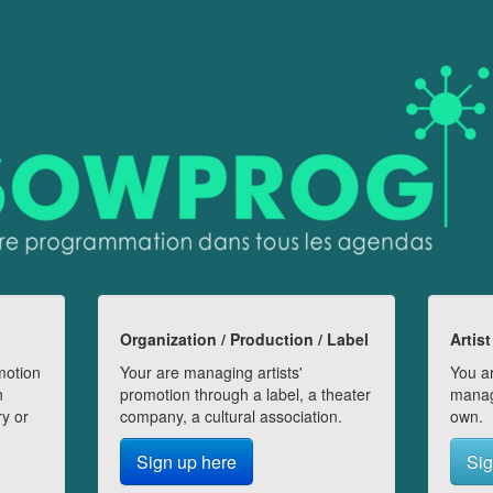
Organization / Production / Label
Artist
motion
Your are managing artists'
You ar
n
promotion through a label, a theater
manag
ry or
company, a cultural association.
own.
Sign up here
Sig