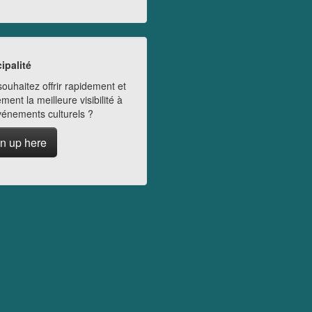
ipalité
ouhaitez offrir rapidement et
ment la meilleure visibilité à
vénements culturels ?
n up here